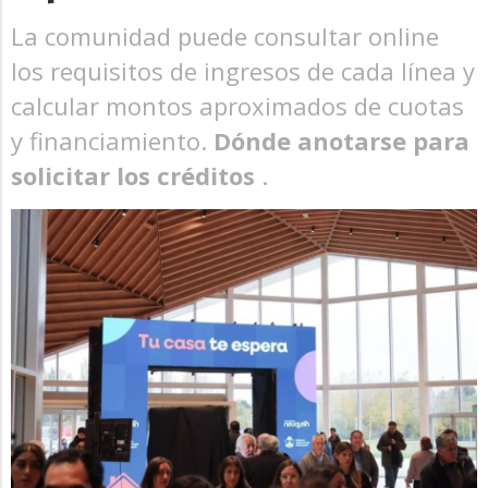
La comunidad puede consultar online
los requisitos de ingresos de cada línea y
calcular montos aproximados de cuotas
y financiamiento.
Dónde anotarse para
solicitar los créditos
.