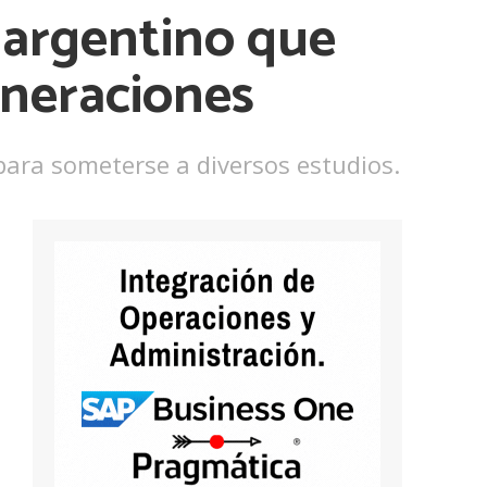
r argentino que
eneraciones
 para someterse a diversos estudios.