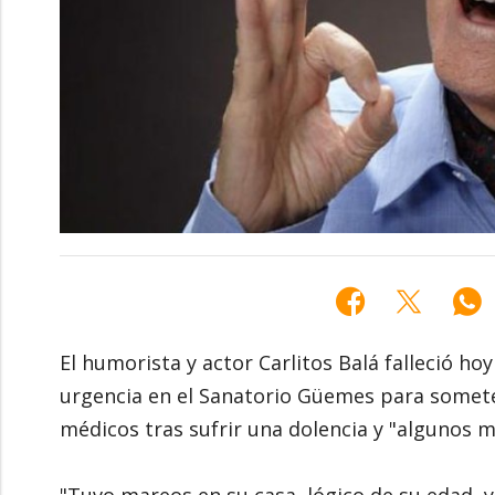
El humorista y actor Carlitos Balá falleció ho
urgencia en el Sanatorio Güemes para somete
médicos tras sufrir una dolencia y "algunos m
"Tuvo mareos en su casa, lógico de su edad, y