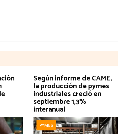
ación
Según informe de CAME,
n
la producción de pymes
de
industriales creció en
septiembre 1,3%
interanual
PYMES