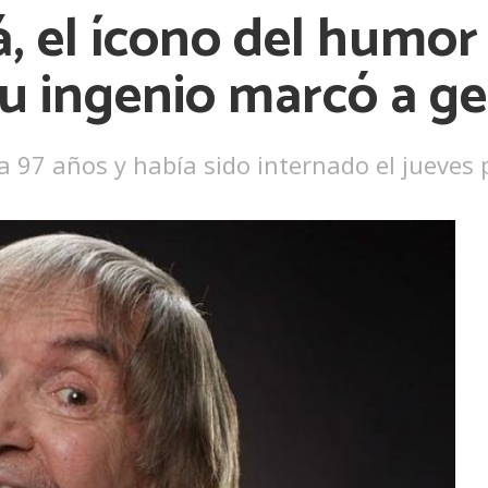
á, el ícono del humo
Ver más
 su ingenio marcó a g
ía 97 años y había sido internado el jueves