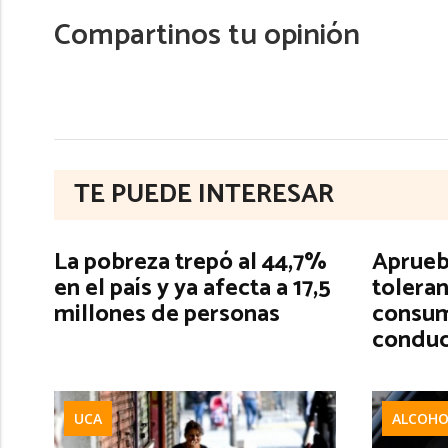
Compartinos tu opinión
TE PUEDE INTERESAR
La pobreza trepó al 44,7%
Aprueb
en el país y ya afecta a 17,5
toleran
millones de personas
consum
conduc
UCA
ALCOHO