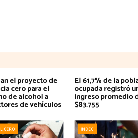
an el proyecto de
El 61,7% de la pobl
cia cero para el
ocupada registró u
o de alcohol a
ingreso promedio 
tores de vehículos
$83.755
L CERO
INDEC