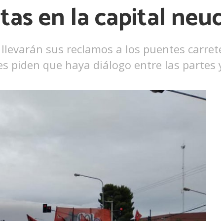
tas en la capital neu
Ver más
s llevarán sus reclamos a los puentes carr
ones piden que haya diálogo entre las partes 