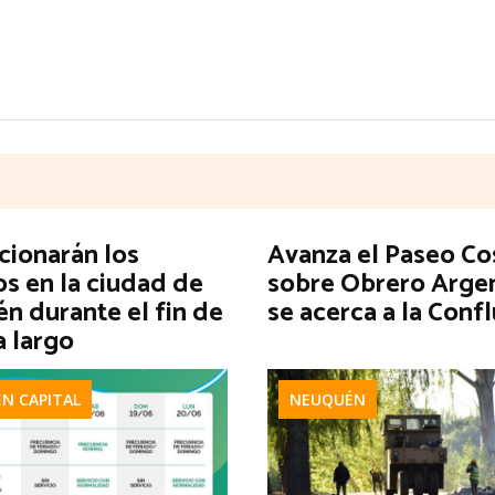
cionarán los
Avanza el Paseo Co
os en la ciudad de
sobre Obrero Argen
n durante el fin de
se acerca a la Conf
 largo
N CAPITAL
NEUQUÉN