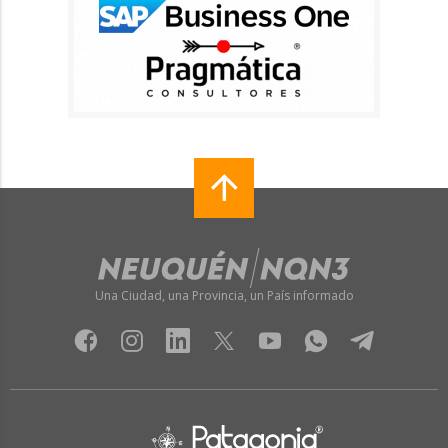
Una Ciudad, una Provincia, un País informado