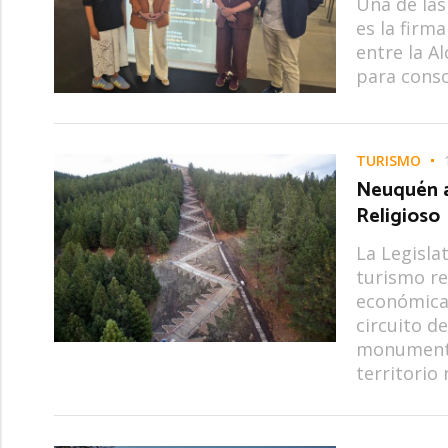
Una de las
es la firm
entre la A
para conso
TURISMO
Neuquén a
Religioso
La Legisla
turismo re
económica.
circuito d
monumentos
territorio