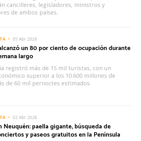
n cancilleres, legisladores, ministros y
res de ambos países.
TA
05 Abr 2026
lcanzó un 80 por ciento de ocupación durante
semana largo
ia registró más de 15 mil turistas, con un
onómico superior a los 10.600 millones de
s de 60 mil pernoctes estimados.
TA
02 Abr 2026
n Neuquén: paella gigante, búsqueda de
nciertos y paseos gratuitos en la Península