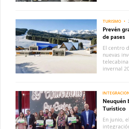
TURISMO
Prevén gra
de pases
El centro 
nuevas inv
telecabina
invernal 2
INTEGRACIÓ
Neuquén b
Turístico
En junio, 
integració