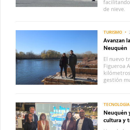
facilitando
de nieve.
TURISMO
Avanzan la
Neuquén
El nuevo t
Figueroa A
kilómetros
gestión mu
TECNOLOGÍA
Neuquén y 
cultura y 