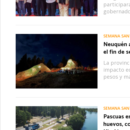
participará
gobernado
SEMANA SAN
Neuquén a
el fin de 
La provinc
impacto ec
pesos y má
SEMANA SAN
Pascuas e
huevos, co