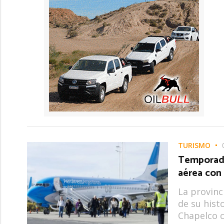
TURISMO
Temporada
aérea con
La provinc
de su hist
Chapelco c