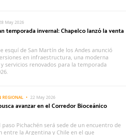
28 May 2026
n temporada invernal: Chapelco lanzó la venta
de esquí de San Martín de los Andes anunció
ersiones en infraestructura, una moderna
 y servicios renovados para la temporada
026.
N REGIONAL
22 May 2026
usca avanzar en el Corredor Bioceánico
el paso Pichachén será sede de un encuentro de
n entre la Argentina y Chile en el que