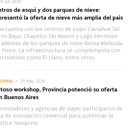
10 Jun 2026
tros de esquí y dos parques de nieve:
esentó la oferta de nieve más amplia del país
ia cuenta con los centros de esquí Caviahue Ski
rro Bayo, Chapelco Ski Resort y Lago Hermoso
; además de los parques de nieve Batea Mahuida
 Pinos. La infraestructura se complementa con
ecreativos como El Llano, entre otros.
VERNAL
29 May 2026
toso workshop, Provincia potenció su oferta
en Buenos Aires
prestadores y agencias de viajes participaron de
a de vinculación comercial para potenciar la
ística neuquina.