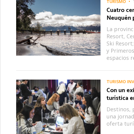
TURISMO
Cuatro cen
Neuquén pr
La provinc
Resort, Ce
Ski Resort
y Primeros
espacios r
TURISMO IN
Con un exi
turística 
Destinos, 
una jornad
oferta tur