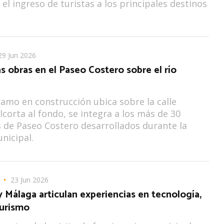
 el ingreso de turistas a los principales destinos
29 Jun 2026
s obras en el Paseo Costero sobre el río
ramo en construcción ubica sobre la calle
lcorta al fondo, se integra a los más de 30
 de Paseo Costero desarrollados durante la
nicipal.
23 Jun 2026
Málaga articulan experiencias en tecnología,
turismo