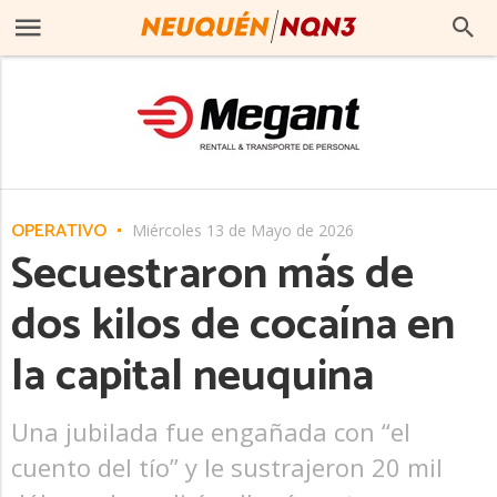
OPERATIVO
Miércoles 13 de Mayo de 2026
Secuestraron más de
dos kilos de cocaína en
la capital neuquina
Una jubilada fue engañada con “el
cuento del tío” y le sustrajeron 20 mil