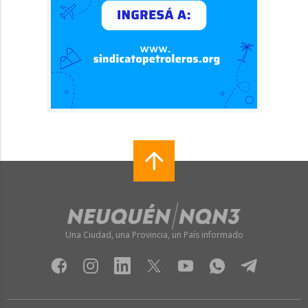
Una Ciudad, una Provincia, un País informado