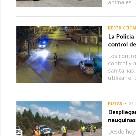
animales.
RESTRICCION
La Policía
control d
Los contro
control y 
sanitarias
utilizar el 
RUTAS
31 
Despliegan
neuquinas
Desde hoy 