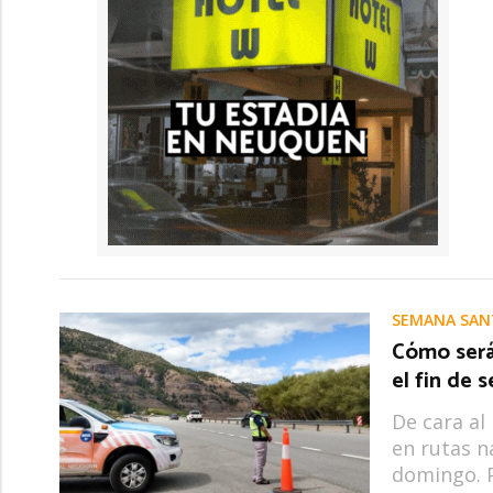
SEMANA SAN
Cómo será
el fin de 
De cara al
en rutas n
domingo. P