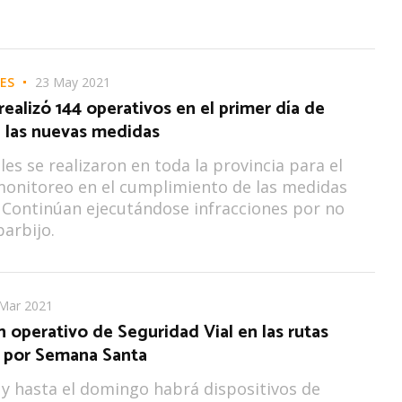
ES
23 May 2021
 realizó 144 operativos en el primer día de
e las nuevas medidas
les se realizaron en toda la provincia para el
monitoreo en el cumplimiento de las medidas
. Continúan ejecutándose infracciones por no
barbijo.
Mar 2021
 operativo de Seguridad Vial en las rutas
 por Semana Santa
y hasta el domingo habrá dispositivos de