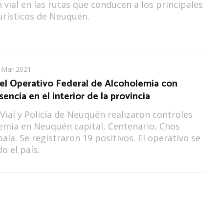
 vial en las rutas que conducen a los principales
urísticos de Neuquén.
 Mar 2021
 el Operativo Federal de Alcoholemia con
sencia en el interior de la provincia
Vial y Policía de Neuquén realizaron controles
emia en Neuquén capital, Centenario, Chos
pala. Se registraron 19 positivos. El operativo se
o el país.