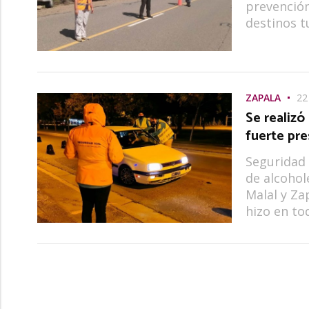
prevención
destinos t
ZAPALA
22
Se realizó
fuerte pre
Seguridad 
de alcohol
Malal y Za
hizo en tod