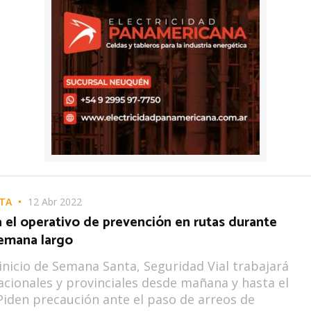
TA
12 Abr 2022
 el operativo de prevención en rutas durante
semana largo
 inicio de Semana Santa, Seguridad Vial trabajará
acionales y provinciales desde mañana y hasta el
iden precaución ante el paso de arreos de