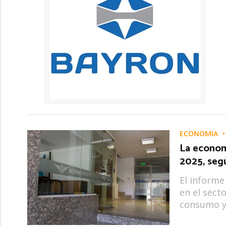
ECONOMÍA
La econom
2025, se
El informe
en el sect
consumo y 