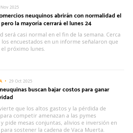
 Nov 2025
Comercios neuquinos abrirán con normalidad el
, pero la mayoría cerrará el lunes 24
ad será casi normal en el fin de la semana. Cerca
 los encuestados en un informe señalaron que
 el próximo lunes.
A
29 Oct 2025
neuquinas buscan bajar costos para ganar
vidad
ierte que los altos gastos y la pérdida de
 para competir amenazan a las pymes
 y pide mesas conjuntas, alivios e inversión en
para sostener la cadena de Vaca Muerta.