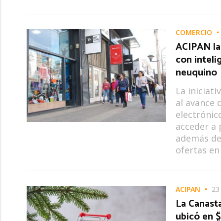
COMERCIO
ACIPAN la
con inteli
neuquino
La iniciat
al avance 
electrónic
acceder a
además de 
ofertas en
ACIPAN
23
La Canast
ubicó en 