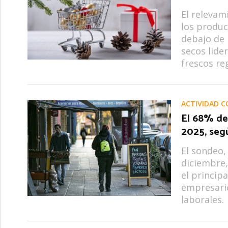
El relevam
los produc
debajo de 
secos lide
frescos re
ACTIVIDAD C
El 68% de
2025, seg
El sondeo,
diciembre,
el princip
empresario
laborales.