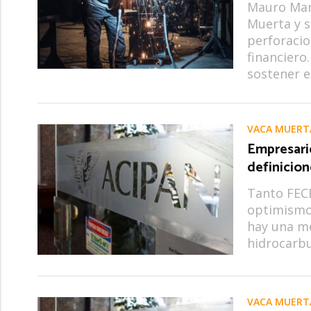
Mauro Marí
Muerta y s
perforacio
financiero
sostener e
VACA MUERT
Empresario
definicion
Tanto FEC
optimismo 
hay una me
hidrocarbu
VACA MUERT