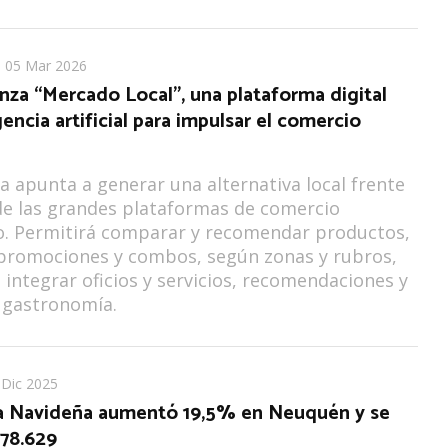
05 Mar 2026
nza “Mercado Local”, una plataforma digital
gencia artificial para impulsar el comercio
iva apunta a generar una alternativa local frente
de las grandes plataformas de comercio
o. Permitirá comparar y recomendar productos,
 promociones y combos, según zonas y rubros,
integrar oficios y servicios, recomendaciones y
 gastronomía.
 Dic 2025
a Navideña aumentó 19,5% en Neuquén y se
$78.629