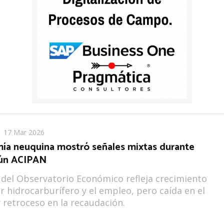
17 Mar 2026
ía neuquina mostró señales mixtas durante
gún ACIPAN
 del Observatorio Económico refleja crecimiento
or hidrocarburífero y el empleo, pero caída en el
retroceso en la recaudación.