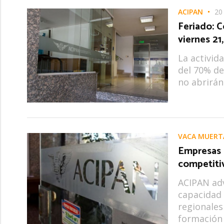
ACIPAN
20
Feriado: 
viernes 21
La activid
del 70% de
no abrirán
VACA MUERT
Empresas 
competiti
ACIPAN adv
capacidad
regionales
formación 