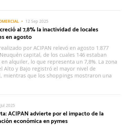
OMERCIAL
12 Sep 2025
reció al 7,8% la inactividad de locales
es en agosto
realizado por ACIPAN relevó en agosto 1.877
 Neuquén capital, de los cuales 146 estaban
 en alquiler, lo que representa un 7,8%. La zona
l Alto y Bajo registró el mayor nivel de
d, mientras que los shoppings mostraron una
 Jul 2025
ta: ACIPAN advierte por el impacto de la
ación económica en pymes