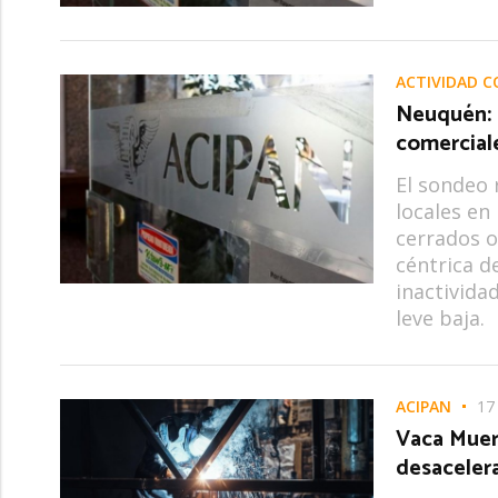
ACTIVIDAD C
Neuquén: c
comercial
El sondeo 
locales en
cerrados o
céntrica de
inactivida
leve baja.
ACIPAN
17
Vaca Muer
desaceler