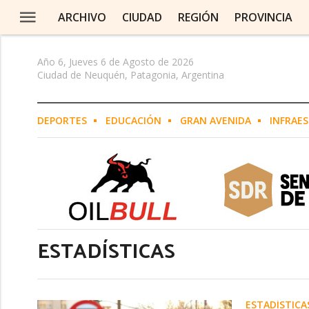
ARCHIVO
CIUDAD
REGIÓN
PROVINCIA
Año 6, Jueves 6 de Agosto de 2026
Ciudad de Neuquén, Patagonia, Argentina
EN Y ALTO VALLE
DEPORTES
EDUCACIÓN
GRAN AVENIDA
INFRAE
O
N DE LOS SAUCES
A
ESTADÍSTICAS
E NEUQUINO
LLERA
ESTADÍSTICA