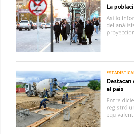
La poblac
Así lo info
del análisi
proyeccion
ESTADÍSTICA
Destacan 
el país
Entre dici
registró u
equivalent