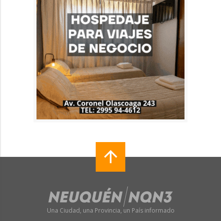
Una Ciudad, una Provincia, un País informado